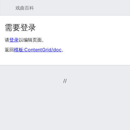
戏曲百科
搜索
用
需要登录
请
登录
以编辑页面。
返回
模板:ContentGrid/doc
。
//