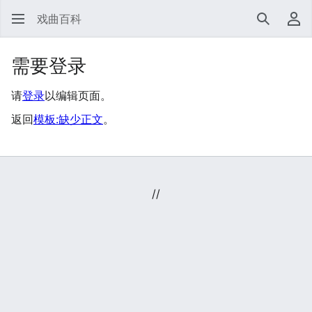
戏曲百科
搜索
用
需要登录
请
登录
以编辑页面。
返回
模板:缺少正文
。
//