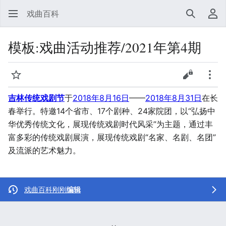
戏曲百科
搜索
用
模板
:
戏曲活动推荐/2021年第4期
监视
查看源代
更多
吉林传统戏剧节
于
2018年8月16日
——
2018年8月31日
在长
春举行。特邀14个省市、17个剧种、24家院团，以“弘扬中
华优秀传统文化，展现传统戏剧时代风采”为主题，通过丰
富多彩的传统戏剧展演，展现传统戏剧“名家、名剧、名团”
及流派的艺术魅力。
戏曲百科
刚刚
编辑