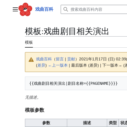
跳
转
戏曲百科
主菜单
到
内
容
模板
:
戏曲剧目相关演出
模板
戏曲百科
（
留言
|
贡献
）
2021年1月17日 (日) 02:
(
差异
)
←上一版本
| 最后版本 (差异) | 下一版本→ (
{{戏曲剧目相关演出|剧目名称={{PAGENAME}}}}
无描述。
模板参数
参数
描述
类型
状