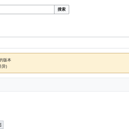
搜索
39的版本
差异)
态