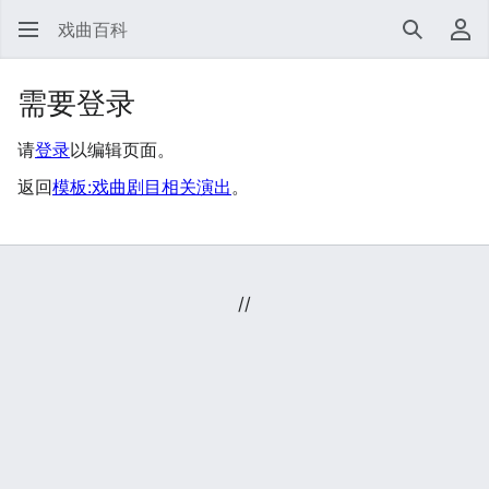
戏曲百科
搜索
用
需要登录
请
登录
以编辑页面。
返回
模板:戏曲剧目相关演出
。
//