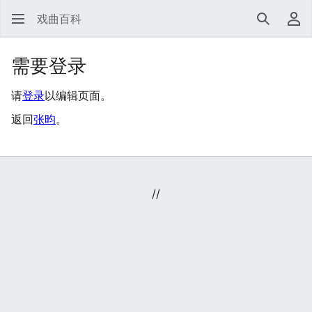
戏曲百科
搜索
用
需要登录
请
登录
以编辑页面。
返回
张昀
。
//