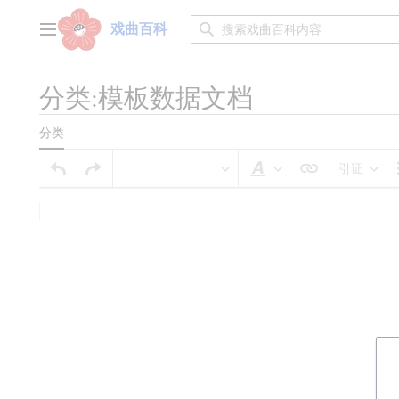
跳
转
戏曲百科
主菜单
到
内
容
分类:模板数据文档
分类
引证
样式文本