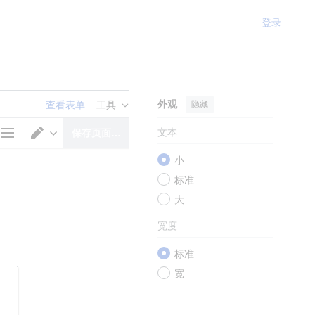
登录
外观
隐藏
查看表单
工具
文本
保存页面…
页面选项
切换编辑器
小
标准
大
宽度
标准
宽