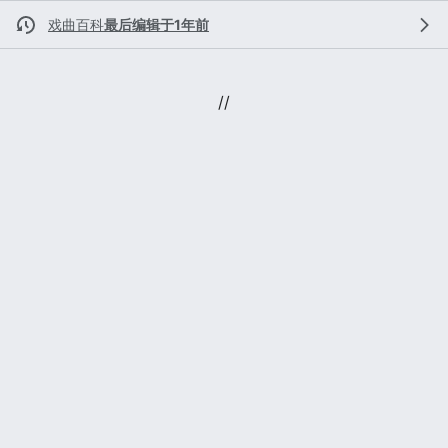
戏曲百科
最后编辑于1年前
//