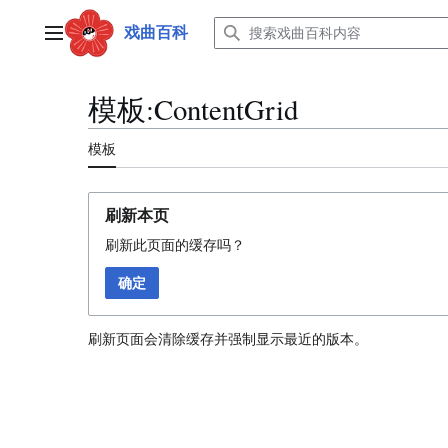
跳
转
戏曲百科
主菜单
到
内
容
模板:ContentGrid
模板
刷新本页
刷新此页面的缓存吗？
确定
刷新页面会清除缓存并强制显示最近的版本。