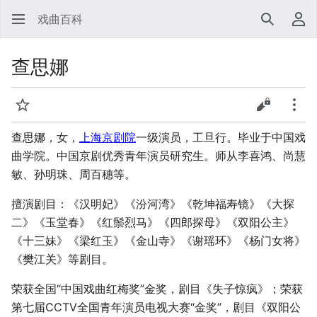
戏曲百科
搜索
用
查思娜
监视
查看源代
更多
查思娜，女，
上海京剧院
一级演员，工旦行。毕业于中国戏
曲学院。中国京剧优秀青年演员研究生。师从李喜鸿、尚慧
敏、孙明珠、周百穗等。
擅演剧目：《汉明妃》《汾河湾》《乾坤福寿镜》《大探
二》《玉堂春》《红鬃烈马》《四郎探母》《双阳公主》
《十三妹》《梁红玉》《金山寺》《谢瑶环》《杨门女将》
《樊江关》等剧目。
荣获全国“中国戏曲红梅奖”金奖，剧目《失子惊疯》；荣获
第七届CCTV全国青年演员电视大赛“金奖”，剧目《双阳公